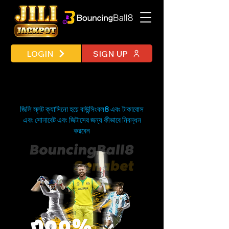
LOGIN
SIGN UP
জিলি স্লট ক্যাসিনো হয়ে বাউন্সিংবল8 এবং টাকাবোস
এবং সোনাবেট এবং জিটাসের জন্য কীভাবে নিবন্ধন
করবেন