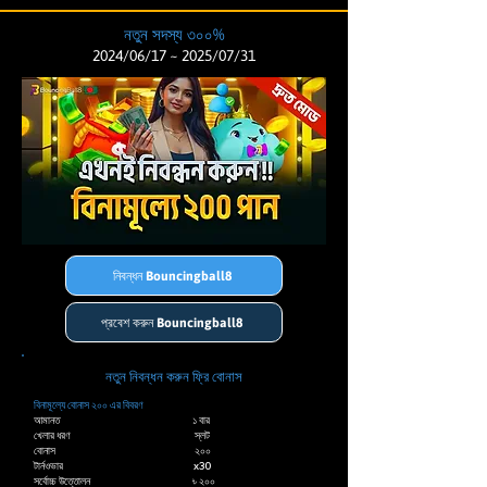
নতুন সদস্য ৩০০%
2024/06/17 ~ 2025/07/31
নিবন্ধন Bouncingball8
প্রবেশ করুন Bouncingball8
নতুন নিবন্ধন করুন ফ্রি বোনাস
বিনামূল্যে বোনাস ২০০ এর বিবরণ
আমানত ১ বার
খেলার ধরণ স্লট
বোনাস ২০০
টার্নওভার x30
সর্বোচ্চ উত্তোলন ৳ ২০০