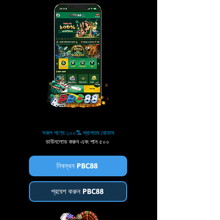
সকল পণ্যে ১০০% স্বাগতম বোনাস
ডাউনলোড করুন এবং পান ৫০০
নিবন্ধন PBC88
প্রবেশ করুন PBC88