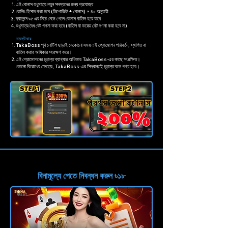
এই বোনাস শুধুমাত্র নতুন সদস্যদের জন্য প্রযোজ্য
রোলিং হিসাব করা হবে (ডিপোজিট + বোনাস) × ৪০ অনুযায়ী
ব্যালেন্স ৳৫ এর নিচে নেমে গেলে বোনাস বাতিল হয়ে যাবে
শুধুমাত্র বৈধ বেট গণনা করা হবে (বাতিল বা ভয়েড বেট গণনা করা হবে না)
দায়স্বীকার
TakaBoss পূর্ব নোটিশ ছাড়াই যেকোনো সময় এই প্রোমোশন পরিবর্তন, স্থগিত বা
বাতিল করার অধিকার সংরক্ষণ করে।
এই প্রোমোশনের চূড়ান্ত ব্যাখ্যার অধিকার TakaBoss-এর কাছে সংরক্ষিত।
কোনো বিরোধের ক্ষেত্রে, TakaBoss-এর সিদ্ধান্তই চূড়ান্ত বলে গণ্য হবে।
বিনামূল্যে পেতে নিবন্ধন করুন ৳১৮