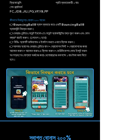
ফ্রিকোয়েন্সি প্রতি ব্যবহারকারী ১ বার
গেম প্ল্যাটফর্ম
FC,JDB,JILI,PG,VP,YB,PP
কীভাবে বিনামূল্যে বোনাস ২০০ পাবেন
👉BouncingBall8 অ্যাপ ব্যবহার করে একটি BouncingBall8
অ্যাকাউন্ট নিবন্ধন করুন।
👉মেম্বার সেন্টারে পেমেন্ট ইনফো-তে পেমেন্ট অ্যাকাউন্টের তথ্য পূরণ করুন এবং ফোন
নম্বর* যাচাই করুন। (লেভেল ২ হতে)
👉 বিবি৮ অ্যাপটি ডাউনলোড ও ইনস্টল করতে এখানে ক্লিক করুন।
👉আপনার অ্যাপের মেম্বার সেন্টারে যান > প্রোমোশন লিস্ট > প্রোমোশনের জন্য
আবেদন করুন > আবেদন করুন-এ ক্লিক করুন > ভেরিফিকেশন কোড ইনপুট করুন
অংশগ্রহণের যোগ্যতা অর্জনের জন্য খেলোয়াড়দের কমপক্ষে ১ বার টাকা জমা দিতে
হবে।
স্বাগত বোনাস ২০০%